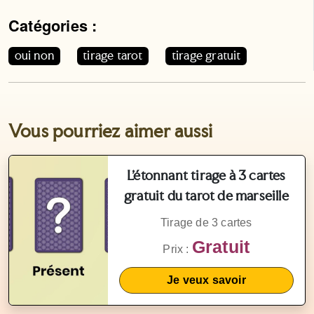
Catégories :
Cet article appartient aux catégories suivantes. Vous p
oui non
tirage tarot
tirage gratuit
Vous pourriez aimer aussi
L’étonnant tirage à 3 cartes
gratuit du tarot de marseille
Tirage de 3 cartes
Gratuit
Prix :
Je veux savoir