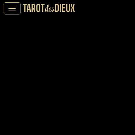
TAROT
DIEUX
des