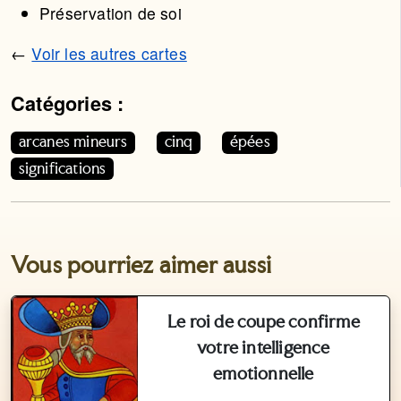
Préservation de soi
←
Voir les autres cartes
Catégories :
Cet article appartient aux catégories suivantes. Vous p
arcanes mineurs
cinq
épées
significations
Vous pourriez aimer aussi
Le roi de coupe confirme
votre intelligence
emotionnelle