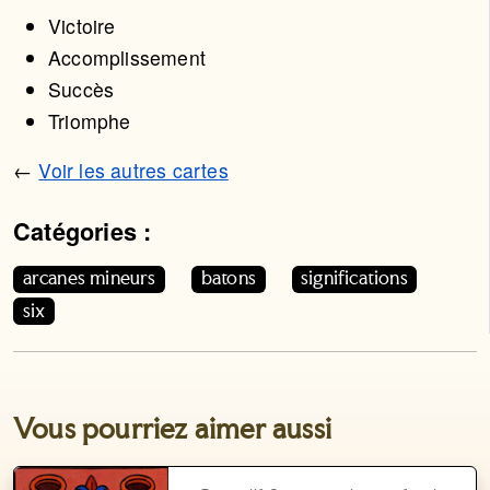
Victoire
Accomplissement
Succès
Triomphe
←
Voir les autres cartes
Catégories :
Cet article appartient aux catégories suivantes. Vous p
arcanes mineurs
batons
significations
six
Vous pourriez aimer aussi