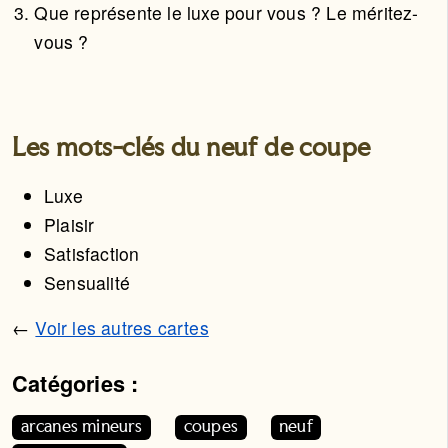
Que représente le luxe pour vous ? Le méritez-
vous ?
Les mots-clés du neuf de coupe
Luxe
Plaisir
Satisfaction
Sensualité
←
Voir les autres cartes
Catégories :
Cet article appartient aux catégories suivantes. Vous p
arcanes mineurs
coupes
neuf