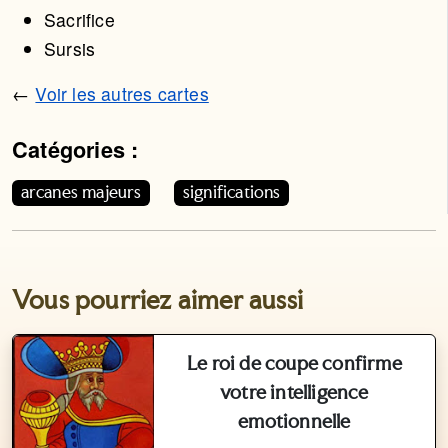
Sacrifice
Sursis
←
Voir les autres cartes
Catégories :
Cet article appartient aux catégories suivantes. Vous p
arcanes majeurs
significations
Vous pourriez aimer aussi
Le roi de coupe confirme
votre intelligence
emotionnelle