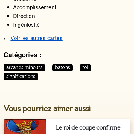
Accomplissement
Direction
Ingéniosité
←
Voir les autres cartes
Catégories :
Cet article appartient aux catégories suivantes. Vous p
arcanes mineurs
batons
roi
significations
Vous pourriez aimer aussi
Le roi de coupe confirme