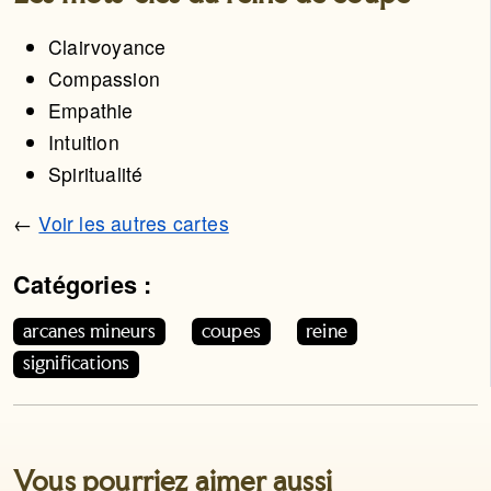
Clairvoyance
Compassion
Empathie
Intuition
Spiritualité
←
Voir les autres cartes
Catégories :
Cet article appartient aux catégories suivantes. Vous p
arcanes mineurs
coupes
reine
significations
Vous pourriez aimer aussi