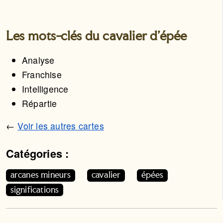
Les mots-clés du cavalier d'épée
Analyse
Franchise
Intelligence
Répartie
←
Voir les autres cartes
Catégories :
Cet article appartient aux catégories suivantes. Vous p
arcanes mineurs
cavalier
épées
significations