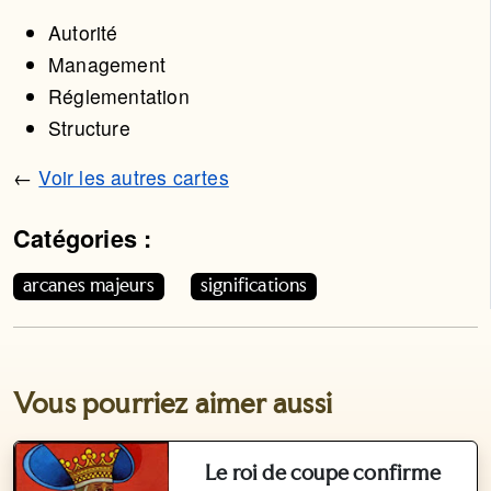
Autorité
Management
Réglementation
Structure
←
Voir les autres cartes
Catégories :
Cet article appartient aux catégories suivantes. Vous p
arcanes majeurs
significations
Vous pourriez aimer aussi
Le roi de coupe confirme