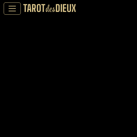
TAROT
DIEUX
des