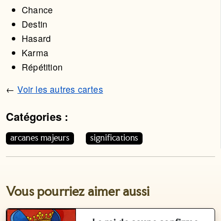
Chance
Destin
Hasard
Karma
Répétition
←
Voir les autres cartes
Catégories :
Cet article appartient aux catégories suivantes. Vous p
arcanes majeurs
significations
Vous pourriez aimer aussi