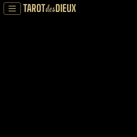
TAROT
DIEUX
des