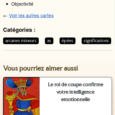
Objectivité
←
Voir les autres cartes
Catégories :
Cet article appartient aux catégories suivantes. Vous p
arcanes mineurs
as
épées
significations
Vous pourriez aimer aussi
Le roi de coupe confirme
votre intelligence
emotionnelle