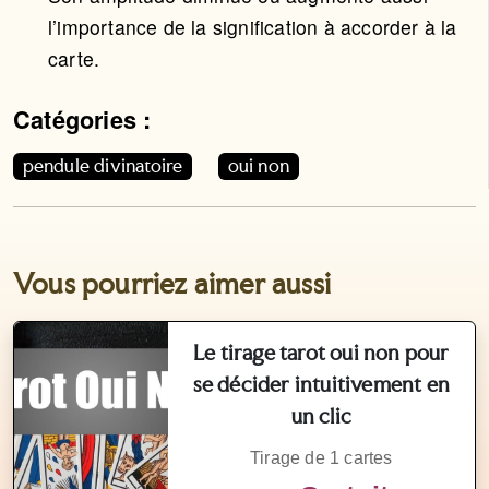
l’importance de la signification à accorder à la
carte.
Catégories :
Cet article appartient aux catégories suivantes. Vous p
pendule divinatoire
oui non
Vous pourriez aimer aussi
Le tirage tarot oui non pour
se décider intuitivement en
un clic
Tirage de 1 cartes