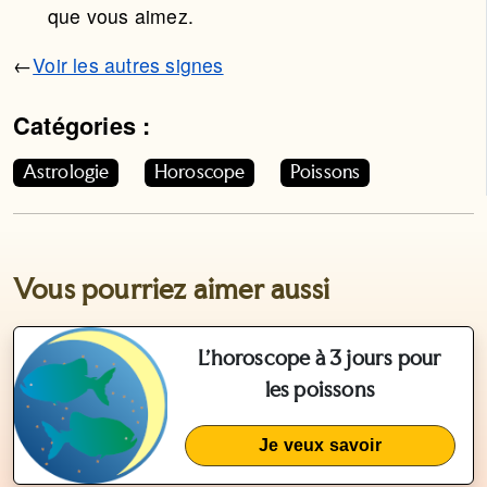
que vous aimez.
←
Voir les autres signes
Catégories :
Cet article appartient aux catégories suivantes. Vous p
Astrologie
Horoscope
Poissons
Vous pourriez aimer aussi
L'horoscope à 3 jours pour
les poissons
Je veux savoir