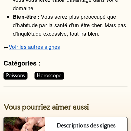
domaine.
Bien-être :
Vous serez plus préoccupé que
d’habitude par la santé d’un être cher. Mais pas
d'inquiétude excessive, tout ira bien.
←
Voir les autres signes
Catégories :
Cet article appartient aux catégories suivantes. Vous p
Poissons
Horoscope
Vous pourriez aimer aussi
Descriptions des signes