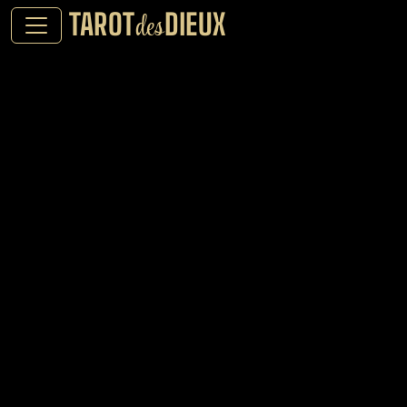
TAROT
DIEUX
des