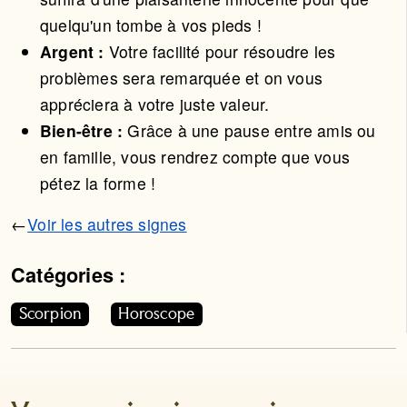
quelqu'un tombe à vos pieds !
Argent :
Votre facilité pour résoudre les
problèmes sera remarquée et on vous
appréciera à votre juste valeur.
Bien-être :
Grâce à une pause entre amis ou
en famille, vous rendrez compte que vous
pétez la forme !
←
Voir les autres signes
Catégories :
Cet article appartient aux catégories suivantes. Vous p
Scorpion
Horoscope