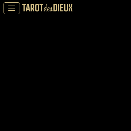
TAROT
DIEUX
des