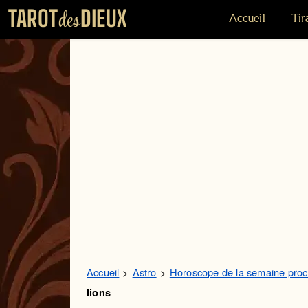
TAROT
DIEUX
des
Accueil
Tir
Accueil
Astro
Horoscope de la semaine proc
lions