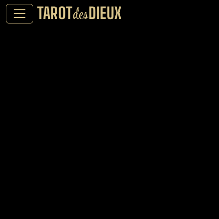
TAROT
DIEUX
des