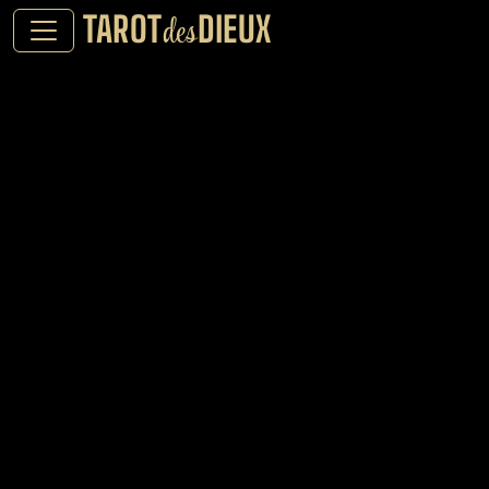
TAROT
DIEUX
des