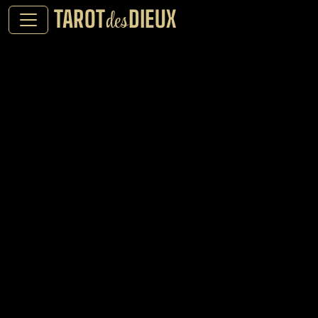
TAROT
DIEUX
des